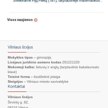
Sveikiname Pijų Piekų (TB1), tarptautinėje matematikos...
Visos naujienos
Vilniaus licėjus
Mokyklos tipas –
gimnazija
Licėjaus juridinio asmens kodas
291221220
Mokomoji kalba:
lietuvių ir anglų (tarptautinio bakalaureato
klasė)
Teisinė forma –
biudžetinė įstaiga
Steigėjas –
Vilniaus miesto savivaldybė
Kontaktai
Vilniaus licėjus
Širvintų g. 82,
08216 Vilnius