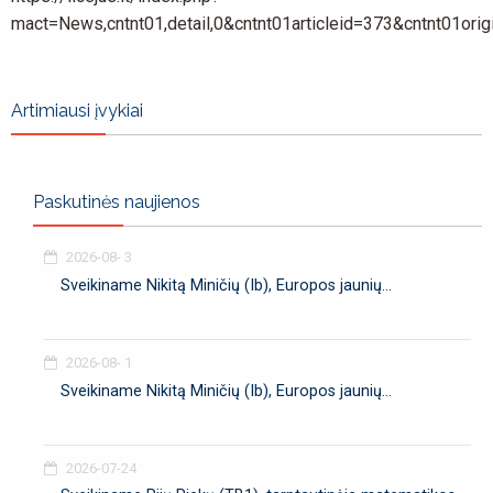
mact=News,cntnt01,detail,0&cntnt01articleid=373&cntnt01ori
Artimiausi įvykiai
Paskutinės naujienos
2026-08- 3
Sveikiname Nikitą Miničių (Ib), Europos jaunių...
2026-08- 1
Sveikiname Nikitą Miničių (Ib), Europos jaunių...
2026-07-24