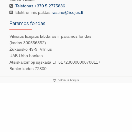
Telefonas +370 5 2775836
Elektroninis paštas
rastine@licejus.lt
Paramos fondas
Vilniaus licėjaus labdaros ir paramos fondas
(kodas 300556352)
Žukausko 49-9, Vilnius
UAB Urbo bankas
Atsiskaitomoji sąskaita LT 517230000000700117
Banko kodas 72300
Vilniaus licėjus