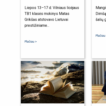
Liepos 13–17 d. Vilniaus licėjaus
Mangir
TB1 klasės mokinys Matas
Dimšą
Grikšas atstovavo Lietuvai
šalių 
prestižiniame...
Plačiau
Plačiau >