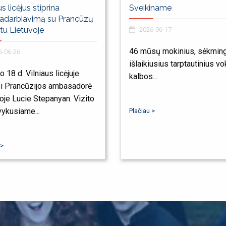
us licėjus stiprina
Sveikiname
adarbiavimą su Prancūzų
utu Lietuvoje
2026-06-17
46 mūsų mokinius, sėkming
-06-26
išlaikiusius tarptautinius vo
o 18 d. Vilniaus licėjuje
kalbos...
si Prancūzijos ambasadorė
oje Lucie Stepanyan. Vizito
ykusiame...
Plačiau >
 >