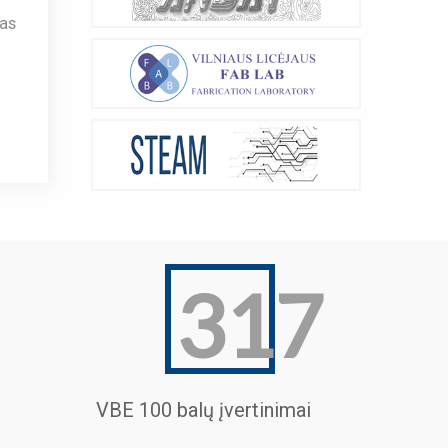
as
ext
︎
lide
317
VBE 100 balų įvertinimai