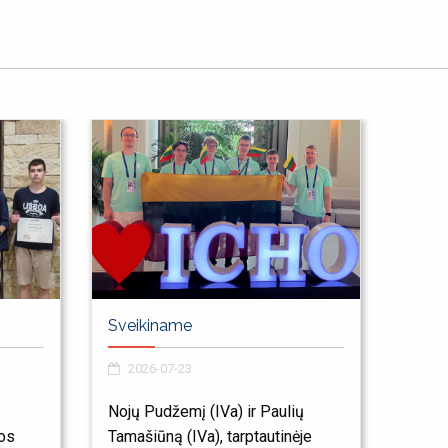
Sveikiname
2026-07-23
Nojų Pudžemį (IVa) ir Paulių
kos
Tamašiūną (IVa), tarptautinėje