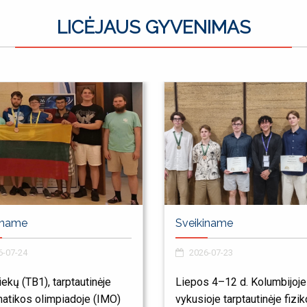
LICĖJAUS GYVENIMAS
iname
Sveikiname
-07-24
2026-07-23
iekų (TB1), tarptautinėje
Liepos 4–12 d. Kolumbijoje
atikos olimpiadoje (IMO)
vykusioje tarptautinėje fizi