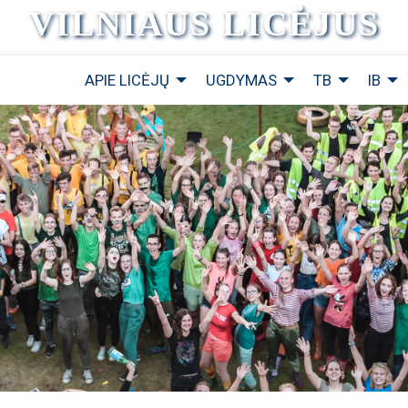
VILNIAUS LICĖJUS
APIE LICĖJŲ
UGDYMAS
TB
IB