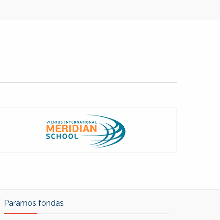
Next
▶
Slide
Paramos fondas