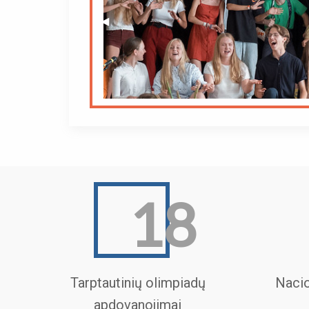
Previous
◀︎
Slide
18
Tarptautinių olimpiadų
Nacio
apdovanojimai