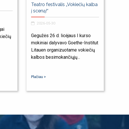
Teatro festivalis „Vokiečių kalba
į sceną!“
2026-05-30
ai
Gegužės 26 d. licėjaus I kurso
kiečių
mokiniai dalyvavo Goethe-Institut
Litauen organizuotame vokiečių
kalbos besimokančiųjų...
Plačiau >