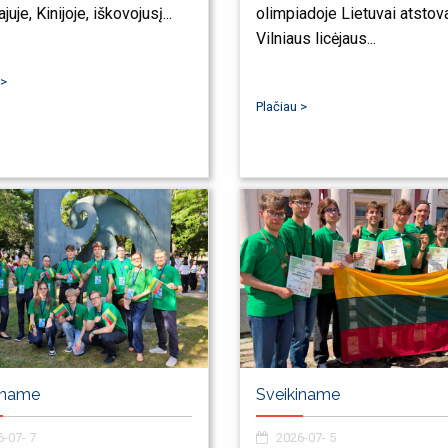
uje, Kinijoje, iškovojusį...
olimpiadoje Lietuvai atstova
Vilniaus licėjaus...
 >
Plačiau >
iname
Sveikiname
-07- 7
2026-07- 5