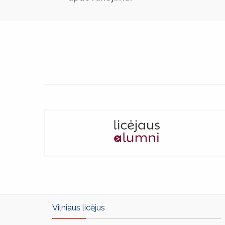
Previous
◀
Slide
Vilniaus licėjus