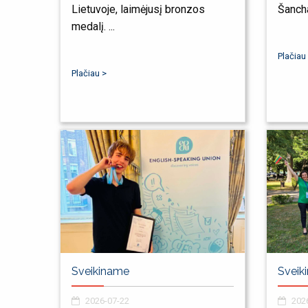
Lietuvoje, laimėjusį bronzos
Šanchaj
medalį. ...
Plačiau
Plačiau >
Sveikiname
Sveik
2026-07-22
2026