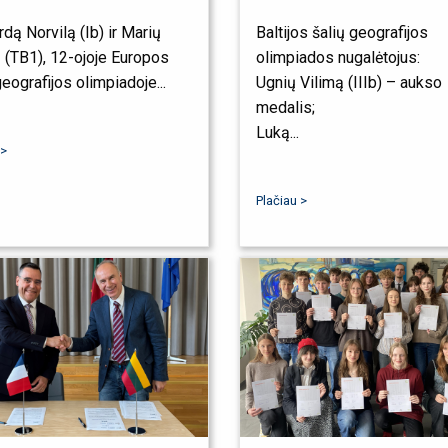
dą Norvilą (Ib) ir Marių
Baltijos šalių geografijos
 (TB1), 12-ojoje Europos
olimpiados nugalėtojus:
geografijos olimpiadoje...
Ugnių Vilimą (IIIb) – aukso
medalis;
Luką...
 >
Plačiau >