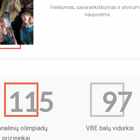
Veiklumas, savarankiškumas ir atvirum
N
▶
naujovėms
S
115
97
nalinių olimpiadų
VBE balų vidurkis
prizininkai