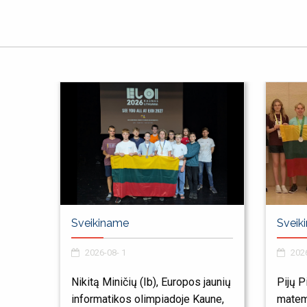
Sveikiname
Sveik
2026-08- 1
2026
Nikitą Miničių (Ib), Europos jaunių
Pijų P
informatikos olimpiadoje Kaune,
matem