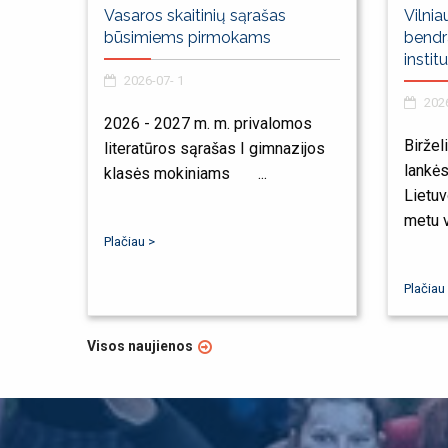
Vasaros skaitinių sąrašas
Vilnia
būsimiems pirmokams
bendr
instit
2026-07- 1
2026
2026 - 2027 m. m. privalomos
Birželi
literatūros sąrašas I gimnazijos
lankė
klasės mokiniams ...
Lietuv
metu v
Plačiau >
Plačiau
Visos naujienos