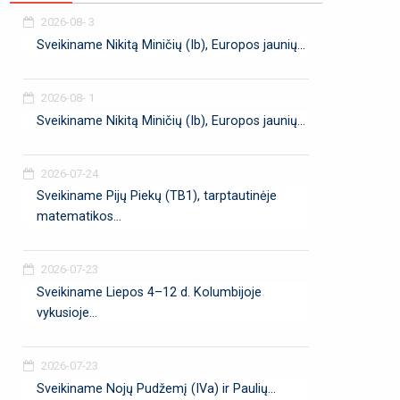
2026-08- 3
Sveikiname Nikitą Miničių (Ib), Europos jaunių...
2026-08- 1
Sveikiname Nikitą Miničių (Ib), Europos jaunių...
2026-07-24
Sveikiname Pijų Piekų (TB1), tarptautinėje
matematikos...
2026-07-23
Sveikiname Liepos 4–12 d. Kolumbijoje
vykusioje...
2026-07-23
Sveikiname Nojų Pudžemį (IVa) ir Paulių...