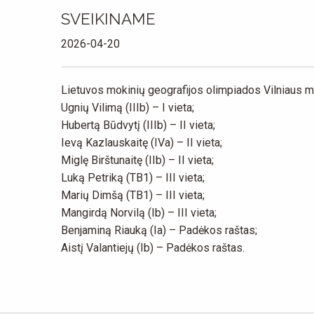
SVEIKINAME
2026-04-20
Lietuvos mokinių geografijos olimpiados Vilniaus m
Ugnių Vilimą (IIIb) – I vieta;
Hubertą Būdvytį (IIIb) – II vieta;
Ievą Kazlauskaitę (IVa) – II vieta;
Miglę Birštunaitę (IIb) – II vieta;
Luką Petriką (TB1) – III vieta;
Marių Dimšą (TB1) – III vieta;
Mangirdą Norvilą (Ib) – III vieta;
Benjaminą Riauką (Ia) – Padėkos raštas;
Aistį Valantiejų (Ib) – Padėkos raštas.