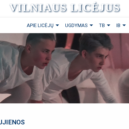
VILNIAUS LICĖJUS
APIE LICĖJŲ
UGDYMAS
TB
IB
UJIENOS