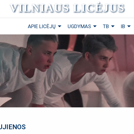
VILNIAUS LICĖJUS
APIE LICĖJŲ
UGDYMAS
TB
IB
UJIENOS