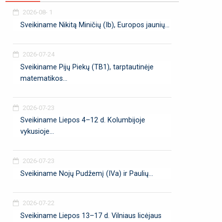
2026-08- 1
Sveikiname Nikitą Miničių (Ib), Europos jaunių...
2026-07-24
Sveikiname Pijų Piekų (TB1), tarptautinėje
matematikos...
2026-07-23
Sveikiname Liepos 4–12 d. Kolumbijoje
vykusioje...
2026-07-23
Sveikiname Nojų Pudžemį (IVa) ir Paulių...
2026-07-22
Sveikiname Liepos 13–17 d. Vilniaus licėjaus