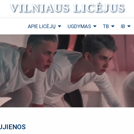
VILNIAUS LICĖJUS
APIE LICĖJŲ
UGDYMAS
TB
IB
UJIENOS