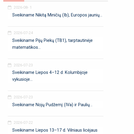
2026-08- 1
Sveikiname Nikitą Miničių (Ib), Europos jaunių...
2026-07-24
Sveikiname Pijų Piekų (TB1), tarptautinėje
matematikos...
2026-07-23
Sveikiname Liepos 4–12 d. Kolumbijoje
vykusioje...
2026-07-23
Sveikiname Nojų Pudžemį (IVa) ir Paulių...
2026-07-22
Sveikiname Liepos 13–17 d. Vilniaus licėjaus