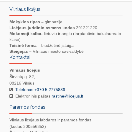
Vilniaus licėjus
Mokyklos tipas –
gimnazija
Licėjaus juridinio asmens kodas
291221220
Mokomoji kalba:
lietuvių ir anglų (tarptautinio bakalaureato
klasė)
Teisinė forma –
biudžetinė įstaiga
Steigėjas –
Vilniaus miesto savivaldybė
Kontaktai
Vilniaus licėjus
Širvintų g. 82,
08216 Vilnius
Telefonas +370 5 2775836
Elektroninis paštas
rastine@licejus.lt
Paramos fondas
Vilniaus licėjaus labdaros ir paramos fondas
(kodas 300556352)