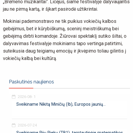
„Brėmeno muzikantai“. Licėjus, šiame festivalyje dalyvaujantis
jau ne pirmą kartą, ir šįkart pasirodė užtikrintai.
Mokiniai pademonstravo ne tik puikius vokiečių kalbos
gebėjimus, bet ir kūrybiškumą, sceninį meistriškumą bei
gebėjimą dirbti komandoje. Žiūrovai spektaklį sutiko šiltai, o
dalyvavimas festivalyje mokiniams tapo vertinga patirtimi,
suteikusia daug teigiamų emocijų ir įkvėpimo toliau gilintis į
vokiečių kalbą bei kultūrą.
Paskutinės naujienos
2026-08- 1
Sveikiname Nikitą Miničių (Ib), Europos jaunių...
2026-07-24
Sveikiname Pijų Piekų (TB1), tarptautinėje matematikos...