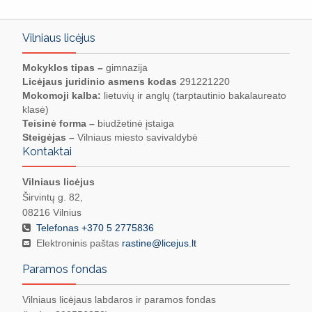
Vilniaus licėjus
Mokyklos tipas –
gimnazija
Licėjaus juridinio asmens kodas
291221220
Mokomoji kalba:
lietuvių ir anglų (tarptautinio bakalaureato
klasė)
Teisinė forma –
biudžetinė įstaiga
Steigėjas –
Vilniaus miesto savivaldybė
Kontaktai
Vilniaus licėjus
Širvintų g. 82,
08216 Vilnius
Telefonas +370 5 2775836
Elektroninis paštas
rastine@licejus.lt
Paramos fondas
Vilniaus licėjaus labdaros ir paramos fondas