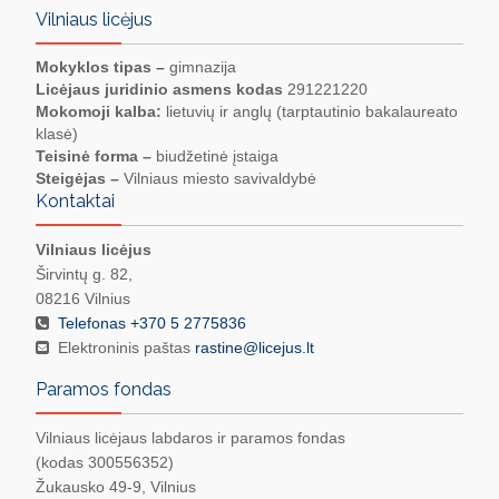
Vilniaus licėjus
Mokyklos tipas –
gimnazija
Licėjaus juridinio asmens kodas
291221220
Mokomoji kalba:
lietuvių ir anglų (tarptautinio bakalaureato
klasė)
Teisinė forma –
biudžetinė įstaiga
Steigėjas –
Vilniaus miesto savivaldybė
Kontaktai
Vilniaus licėjus
Širvintų g. 82,
08216 Vilnius
Telefonas +370 5 2775836
Elektroninis paštas
rastine@licejus.lt
Paramos fondas
Vilniaus licėjaus labdaros ir paramos fondas
(kodas 300556352)
Žukausko 49-9, Vilnius