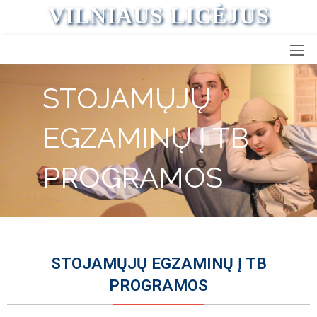
VILNIAUS LICĖJUS
STOJAMŲJŲ
EGZAMINŲ Į TB
PROGRAMOS
STOJAMŲJŲ EGZAMINŲ Į TB
PROGRAMOS